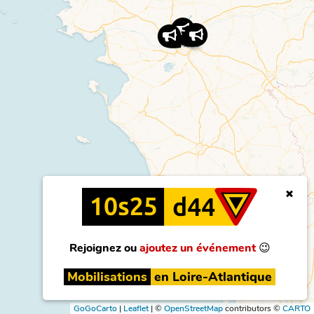
Rejoignez ou
ajoutez un événement
😉
Mobilisations
en Loire-Atlantique
GoGoCarto
|
Leaflet
|
©
OpenStreetMap
contributors ©
CARTO